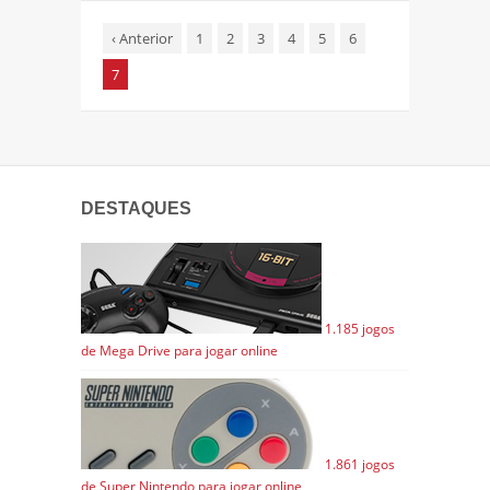
‹
Anterior
1
2
3
4
5
6
7
DESTAQUES
1.185 jogos
de Mega Drive para jogar online
1.861 jogos
de Super Nintendo para jogar online