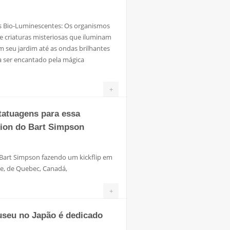
s Bio-Luminescentes: Os organismos
e criaturas misteriosas que iluminam
m seu jardim até as ondas brilhantes
ra ser encantado pela mágica
+
tatuagens para essa
ion do Bart Simpson
 Bart Simpson fazendo um kickflip em
ge, de Quebec, Canadá,
+
useu no Japão é dedicado