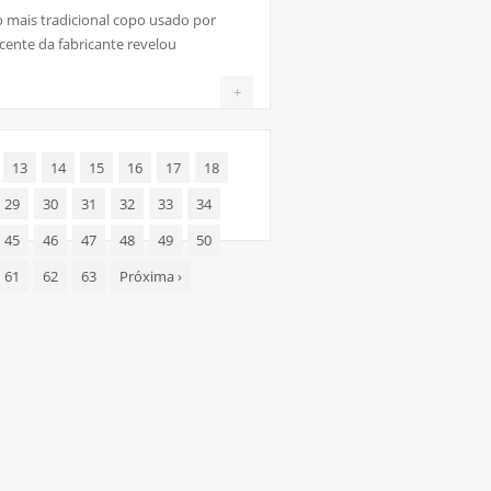
o mais tradicional copo usado por
cente da fabricante revelou
+
13
14
15
16
17
18
29
30
31
32
33
34
45
46
47
48
49
50
61
62
63
Próxima
›