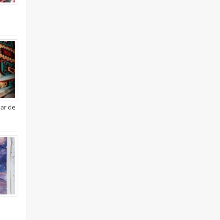
xar de