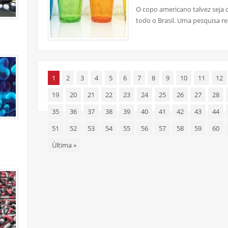
O copo americano talvez seja 
todo o Brasil. Uma pesquisa re
1
2
3
4
5
6
7
8
9
10
11
12
19
20
21
22
23
24
25
26
27
28
35
36
37
38
39
40
41
42
43
44
51
52
53
54
55
56
57
58
59
60
Última
»