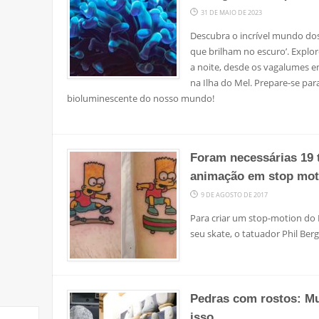
31 DE MAIO DE 2023
Descubra o incrível mundo do
que brilham no escuro’. Explor
a noite, desde os vagalumes e
na Ilha do Mel. Prepare-se pa
bioluminescente do nosso mundo!
Foram necessárias 19 
animação em stop mot
9 DE AGOSTO DE 2017
Para criar um stop-motion do
seu skate, o tatuador Phil Ber
Pedras com rostos: M
isso