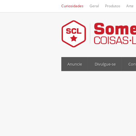
Curiosidades
Geral
Produtos
Arte
Anuncie
Divulgue-se
Con