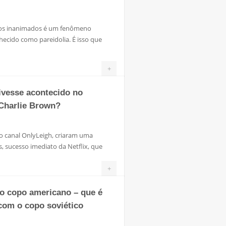
os inanimados é um fenômeno
ecido como pareidolia. É isso que
+
ivesse acontecido no
Charlie Brown?
o canal OnlyLeigh, criaram uma
s, sucesso imediato da Netflix, que
+
 o copo americano – que é
 com o copo soviético