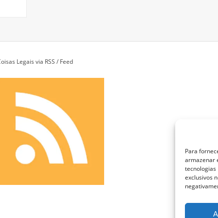
oisas Legais via RSS / Feed
Para fornec
armazenar e
tecnologias
exclusivos n
negativamen
A