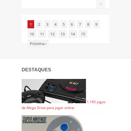
+
1
2
3
4
5
6
7
8
9
10
11
12
13
14
15
Próxima
›
DESTAQUES
1.185 jogos
de Mega Drive para jogar online