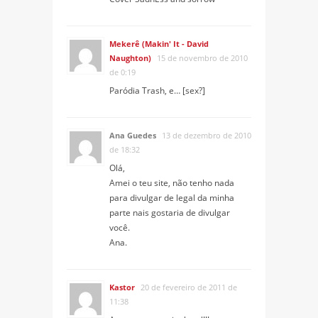
Mekerê (Makin' It - David
Naughton)
15 de novembro de 2010
de 0:19
Paródia Trash, e… [sex?]
Ana Guedes
13 de dezembro de 2010
de 18:32
Olá,
Amei o teu site, não tenho nada
para divulgar de legal da minha
parte nais gostaria de divulgar
você.
Ana.
Kastor
20 de fevereiro de 2011 de
11:38