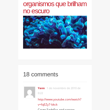
organismos que brilham
no escuro
18 comments
Yann
1 de novembro de 2010 de
0:22
http://www.youtube.com/watch?
v=fqEZy7-bkck
Cover SadnEss and sorrow