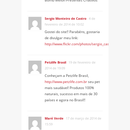
Bomb Melon Presentes Criativos
Sergio Monteiro de Castro
4 de
fevereiro de 2014 de 10:02
Gostei do site!! Parabéns, gostaria
de divulgar meu link:
http://www.flickr.com/photos/sergio_castro_2011
Petzlife Brasil
19 de fevereiro de
2014 de 19:09
Conheçam a Petzlife Brasil,
http://www.petzlife.com.br
seu pet
mais saudável! Produtos 100%
naturais, sucesso em mais de 30
países e agora no Brasil!!
Maré Verde
17 de março de 2014 de
15:59