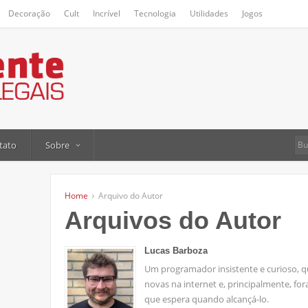
Decoração
Cult
Incrível
Tecnologia
Utilidades
Jogos
tato
Sobre
Home
Arquivo do Autor
Arquivos do Autor
Lucas Barboza
Um programador insistente e curioso, qu
novas na internet e, principalmente, fora
que espera quando alcançá-lo.