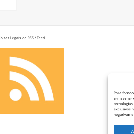
oisas Legais via RSS / Feed
Para fornec
armazenar e
tecnologias
exclusivos n
negativamen
A