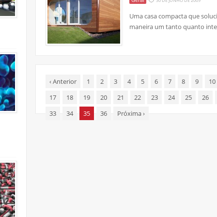
30 DE JUNHO DE 2009
Uma casa compacta que soluc
maneira um tanto quanto inte
‹
Anterior
1
2
3
4
5
6
7
8
9
10
17
18
19
20
21
22
23
24
25
26
33
34
35
36
Próxima
›