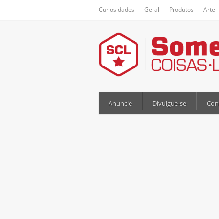
Curiosidades
Geral
Produtos
Arte
Anuncie
Divulgue-se
Con