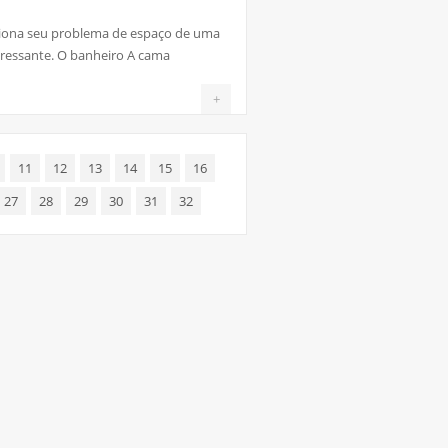
iona seu problema de espaço de uma
ressante. O banheiro A cama
+
11
12
13
14
15
16
27
28
29
30
31
32