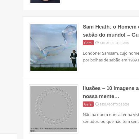
Sam Heath: o Homem d
sabão do mundo! – Gu
Geral
6 DE AGOSTO DE 2009
Londoner Samsam, cujo nome r
por bolhas de sabão em 1989 
Ilusões – 10 Imagens 
nossa mente…
Geral
5 DE AGOSTO DE 2009
Não há quem nunca tenha vist
sentidos, ou que não tem se