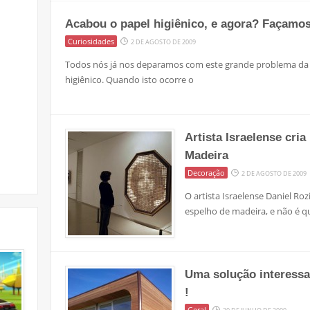
Acabou o papel higiênico, e agora? Façamos
Curiosidades
2 DE AGOSTO DE 2009
Todos nós já nos deparamos com este grande problema da
higiênico. Quando isto ocorre o
Artista Israelense cria
Madeira
Decoração
2 DE AGOSTO DE 2009
O artista Israelense Daniel Ro
espelho de madeira, e não é qu
Uma solução interess
!
Geral