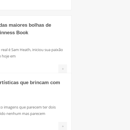
as maiores bolhas de
inness Book
eal é Sam Heath, iniciou sua paixão
e hoje em
+
artísticas que brincam com
o imagens que parecem ter dois
ntido nenhum mas parecem
+