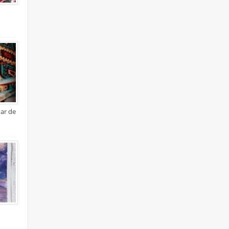
xar de