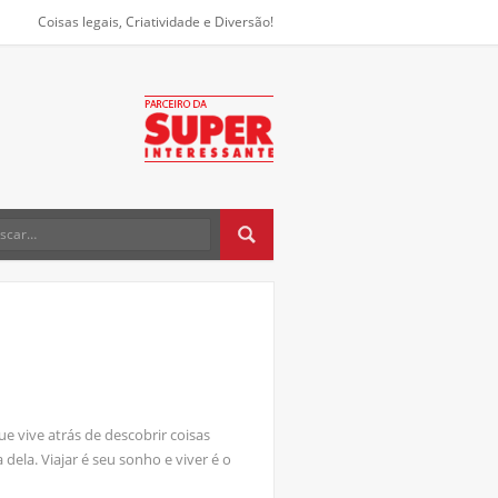
Coisas legais, Criatividade e Diversão!
e vive atrás de descobrir coisas
 dela. Viajar é seu sonho e viver é o