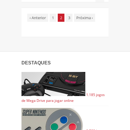
‹
Anterior
1
2
3
Próxima
›
DESTAQUES
1.185 jogos
de Mega Drive para jogar online