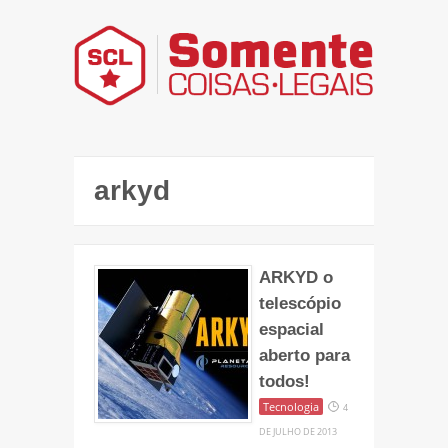
arkyd
ARKYD o
telescópio
espacial
aberto para
todos!
Tecnologia
4
DE JULHO DE 2013