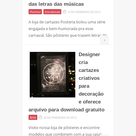
das letras das músicas
Humor
Iniciativas
13 DE FEVEREIRO DE 2015
A loja de cartazes Posteria bolou uma série
engajada e bem-humorada pra esse
carnaval. São pôsteres que trazem letras de
+
Designer
cria
cartazes
criativos
para
decoração
e oferece
arquivo para download gratuito
Arte
26 DE FEVEREIRO DE 2013
Visite nossa loja de pôsteres e encontre
modelos que combinem com a sua casa!