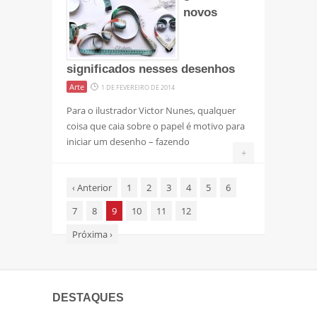
novos
significados nesses desenhos
Arte
1 DE FEVEREIRO DE 2014
Para o ilustrador Victor Nunes, qualquer
coisa que caia sobre o papel é motivo para
iniciar um desenho – fazendo
+
‹
Anterior
1
2
3
4
5
6
7
8
9
10
11
12
Próxima
›
DESTAQUES