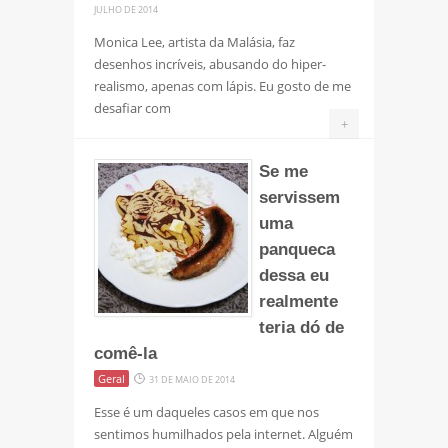
JULHO DE 2014
Monica Lee, artista da Malásia, faz
desenhos incríveis, abusando do hiper-
realismo, apenas com lápis. Eu gosto de me
desafiar com
+
Se me
servissem
uma
panqueca
dessa eu
realmente
teria dó de
comê-la
Geral
31 DE MAIO DE 2014
Esse é um daqueles casos em que nos
sentimos humilhados pela internet. Alguém