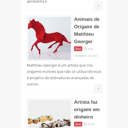
apresenta e
+
Animais de
Origami de
Matthieu
Georger
Arte
8 DE
SETEMBRO DE 2013
Matthieu Georger é um artista que cria
origamis incríveis que não só utiliza técnicas
e projetos de dobraduras avançadas de
outros
+
Artista faz
origami em
dinheiro
Arte
19 DE