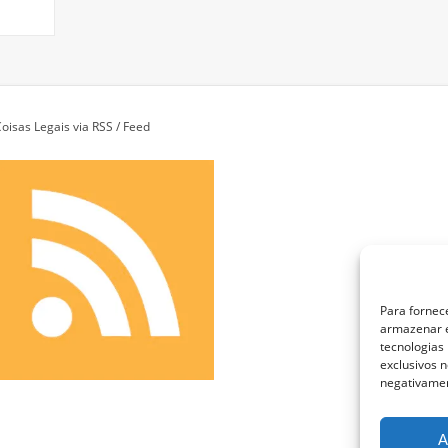
oisas Legais via RSS / Feed
Para fornec
armazenar e
tecnologias
exclusivos n
negativamen
A