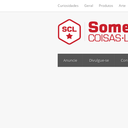
Curiosidades
Geral
Produtos
Arte
Anuncie
Divulgue-se
Con