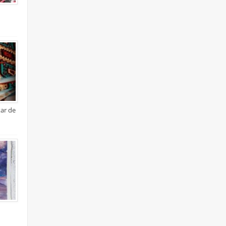
xar de