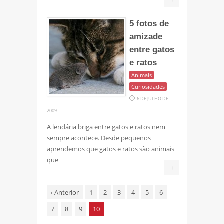
5 fotos de
amizade
entre gatos
e ratos
Animais
Curiosidades
6 DE JULHO DE
2009
A lendária briga entre gatos e ratos nem
sempre acontece. Desde pequenos
aprendemos que gatos e ratos são animais
que
+
‹
Anterior
1
2
3
4
5
6
7
8
9
10