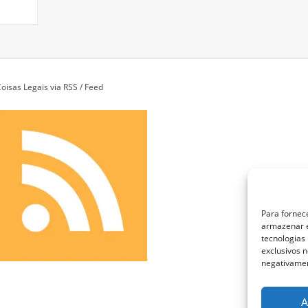
oisas Legais via RSS / Feed
Para fornec
armazenar e
tecnologias
exclusivos n
negativamen
A