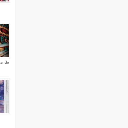
xar de