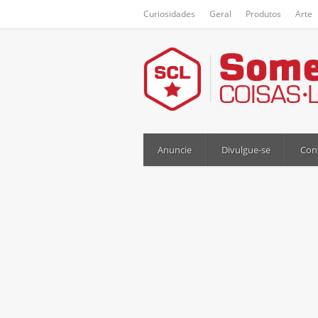
Curiosidades
Geral
Produtos
Arte
Anuncie
Divulgue-se
Con