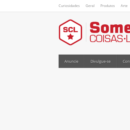
Curiosidades
Geral
Produtos
Arte
Anuncie
Divulgue-se
Con