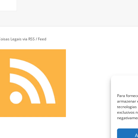
oisas Legais via RSS / Feed
Para fornec
armazenar e
tecnologias
exclusivos n
negativamen
A