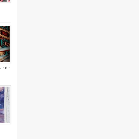
xar de