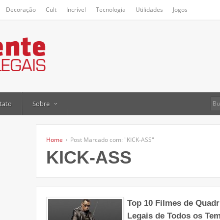
Decoração
Cult
Incrível
Tecnologia
Utilidades
Jogos
tato
Sobre
Home
Post Marcado com: "KICK-ASS"
KICK-ASS
Top 10 Filmes de Quad
Legais de Todos os Te