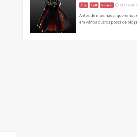
Arte
Cult
Incrível
24 DE MAIO 
Antes de mais nada, queremos de
em vários outros posts de blogs