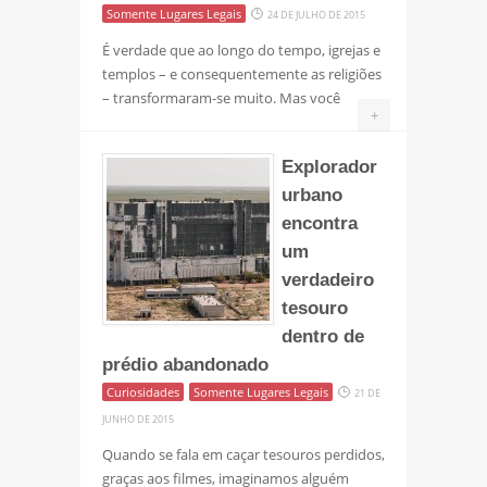
Somente Lugares Legais
24 DE JULHO DE 2015
É verdade que ao longo do tempo, igrejas e
templos – e consequentemente as religiões
– transformaram-se muito. Mas você
+
Explorador
urbano
encontra
um
verdadeiro
tesouro
dentro de
prédio abandonado
Curiosidades
Somente Lugares Legais
21 DE
JUNHO DE 2015
Quando se fala em caçar tesouros perdidos,
graças aos filmes, imaginamos alguém