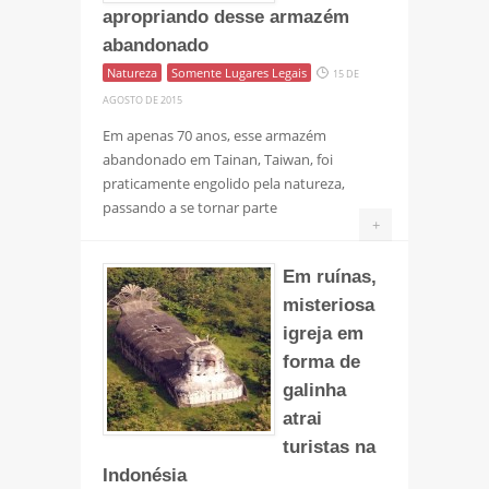
apropriando desse armazém
abandonado
Natureza
Somente Lugares Legais
15 DE
AGOSTO DE 2015
Em apenas 70 anos, esse armazém
abandonado em Tainan, Taiwan, foi
praticamente engolido pela natureza,
passando a se tornar parte
+
Em ruínas,
misteriosa
igreja em
forma de
galinha
atrai
turistas na
Indonésia