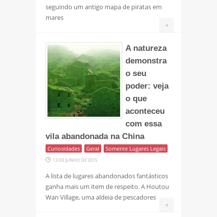
seguindo um antigo mapa de piratas em
mares
+
A natureza
demonstra
o seu
poder: veja
o que
aconteceu
com essa
vila abandonada na China
Curiosidades
Geral
Somente Lugares Legais
13 DE JUNHO DE 2015
A lista de lugares abandonados fantásticos
ganha mais um item de respeito. A Houtou
Wan Village, uma aldeia de pescadores
+