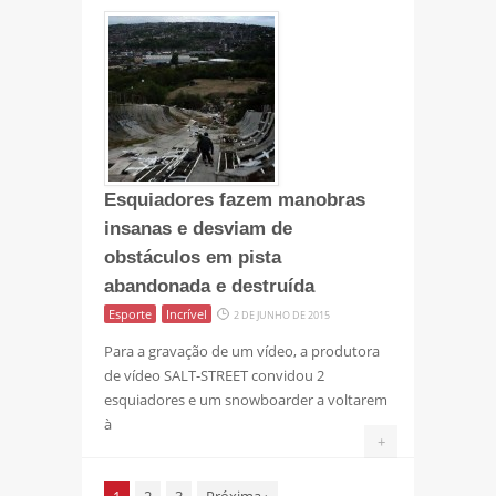
Esquiadores fazem manobras
insanas e desviam de
obstáculos em pista
abandonada e destruída
Esporte
Incrível
2 DE JUNHO DE 2015
Para a gravação de um vídeo, a produtora
de vídeo SALT-STREET convidou 2
esquiadores e um snowboarder a voltarem
à
+
1
2
3
Próxima
›