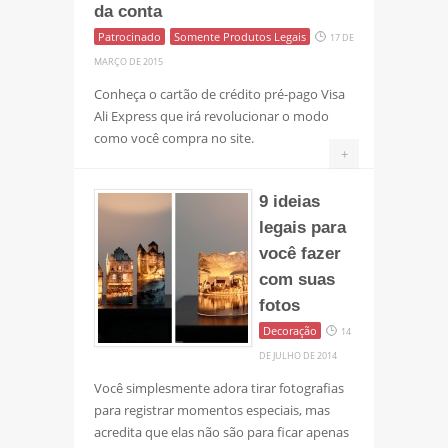
da conta
Patrocinado
Somente Produtos Legais
17 DE
MARÇO DE 2015
Conheça o cartão de crédito pré-pago Visa
Ali Express que irá revolucionar o modo
como você compra no site.
+
9 ideias
legais para
você fazer
com suas
fotos
Decoração
14
DE JULHO DE 2014
Você simplesmente adora tirar fotografias
para registrar momentos especiais, mas
acredita que elas não são para ficar apenas