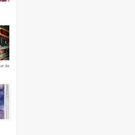
xar de