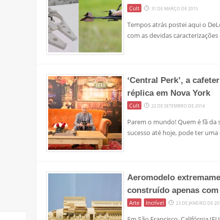
Cult
31 DE MARÇO DE 2015
Tempos atrás postei aqui o DeL
com as devidas caracterizaçõe
‘Central Perk’, a cafete
réplica em Nova York
Cult
22 DE SETEMBRO DE 2014
Parem o mundo! Quem é fã da sé
sucesso até hoje, pode ter uma
Aeromodelo extremamen
construído apenas com
Arte
Incrível
23 DE JANEIRO DE 20
Em São Francisco, Califórnia (E