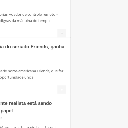
orian voador de controle remoto –
s dignas da máquina do tempo
+
ria do seriado Friends, ganha
rie norte-americana Friends, que faz
 oportunidade única.
+
te realista está sendo
 papel
14
UA), um cara chamado Luca Iaconi-