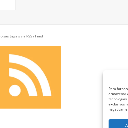
oisas Legais via RSS / Feed
Para fornec
armazenar e
tecnologias
exclusivos n
negativamen
A