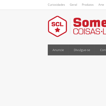
Curiosidades
Geral
Produtos
Arte
Anuncie
Divulgue-se
Con