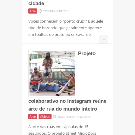
cidade
Arte
7 DE JUNHO DE 2014
Vocês conhecem o “ponto cruz”? É aquele
tipo de bordado que geralmente aparece
em toalhas de prato ou enxoval de
+
Projeto
colaborativo no Instagram reúne
arte de rua do mundo inteiro
Arte
Vídeos
26 DE FEVEREIRO DE 2014
A arte nas ruas em cápsulas de 15
segundos. O projeto Street MicroDocs