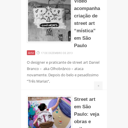
Vídeo
acompanha
criação de
street art
“mística”
em São
Paulo
Arte
17 DE DEZEMBRO DE 2013
O designer e praticante de street art Daniel
Branco – aka OlhobrΔnco – ataca
novamente. Depois do belo e pesadíssimo
“Três Marias“,
+
Street art
em São
Paulo: veja
obras e