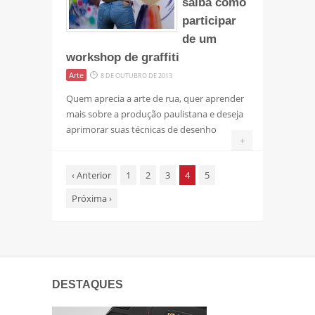
saiba como
participar
de um
workshop de graffiti
Arte
8 DE OUTUBRO DE 2013
Quem aprecia a arte de rua, quer aprender
mais sobre a produção paulistana e deseja
aprimorar suas técnicas de desenho
+
‹
Anterior
1
2
3
4
5
Próxima
›
DESTAQUES