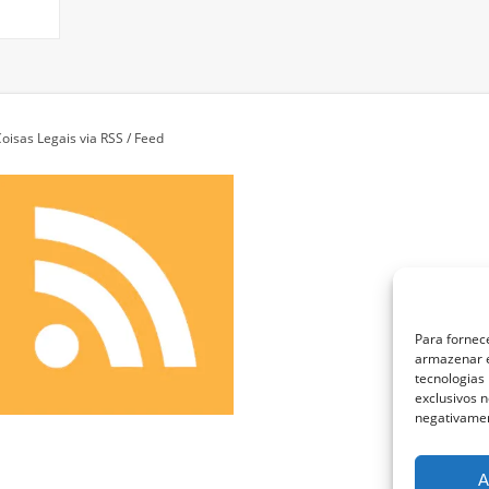
oisas Legais via RSS / Feed
Para fornec
armazenar e
tecnologias
exclusivos n
negativamen
A