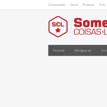
Curiosidades
Geral
Produtos
Arte
Anuncie
Divulgue-se
Con