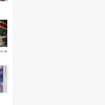
xar de