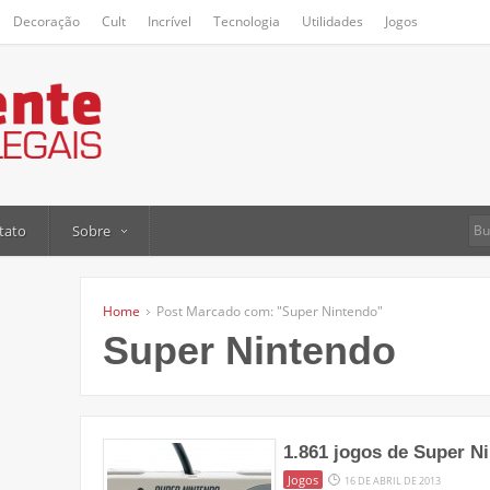
Decoração
Cult
Incrível
Tecnologia
Utilidades
Jogos
tato
Sobre
Home
Post Marcado com: "Super Nintendo"
Super Nintendo
1.861 jogos de Super Ni
Jogos
16 DE ABRIL DE 2013