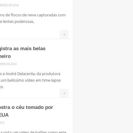
EREIRO DE 2014
gens de flocos de neve capturadas com
e lentes poderosas,
+
istra as mais belas
neiro
NEIRO DE 2014
 e André Delacerda, da produtora
um belíssimo vídeo em time-lapse
is
+
stra o céu tomado por
 EUA
013
a vista um vídeo de balões como este.