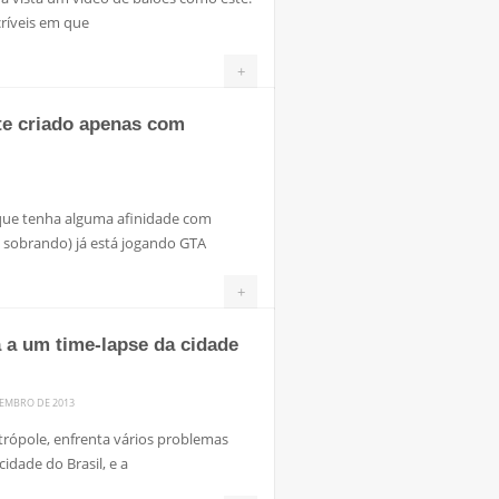
ríveis em que
+
te criado apenas com
 que tenha alguma afinidade com
 sobrando) já está jogando GTA
+
a a um time-lapse da cidade
TEMBRO DE 2013
trópole, enfrenta vários problemas
idade do Brasil, e a