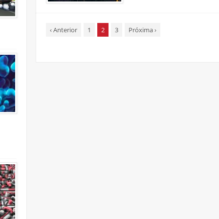
‹
Anterior
1
2
3
Próxima
›