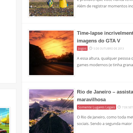
Além de registrar momentos inc
Time-lapse incrivelmen
imagens do GTA V
Jogos
5 DE OUTUBRO DE 2013
A essa altura, qualquer pessoa
games modernos (e tinha grana
Rio de Janeiro – assist
maravilhosa
Somente Lugares Legais
7 DE SE
O Rio de Janeiro, como toda me
sociais. Sendo a segunda maior c