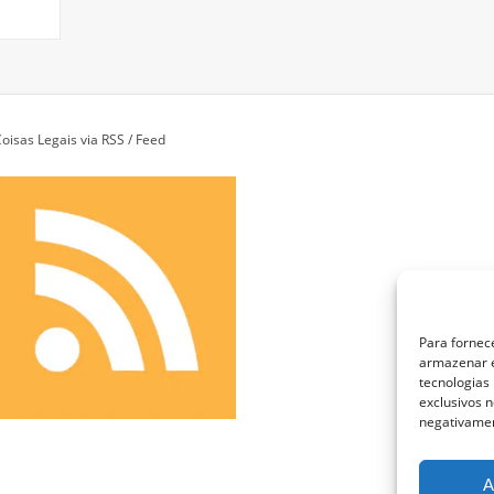
oisas Legais via RSS / Feed
Para fornec
armazenar e
tecnologias
exclusivos n
negativamen
A