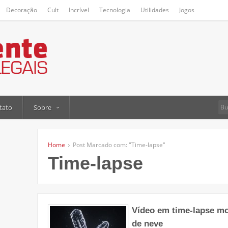
Decoração
Cult
Incrível
Tecnologia
Utilidades
Jogos
tato
Sobre
Home
Post Marcado com: "Time-lapse"
Time-lapse
Vídeo em time-lapse mo
de neve