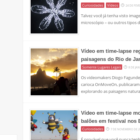
Curiosidades
Vídeos
24 DE FEV
Talvez você já tenha visto ima
microscópio – ou outros tipos d
Vídeo em time-lapse reg
paisagens do Rio de Ja
Somente Lugares Legais
8 DE JA
Os videomakers Diogo Fagundes
carioca OnMoveOn, publicaram 
explorando as paisagens natura
Vídeo em time-lapse mo
balões em festival nos
Curiosidades
7 DE NOVEMBRO DE 2
É provável que você nunca tenh