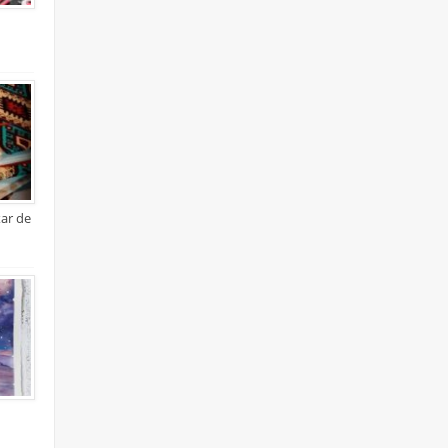
xar de