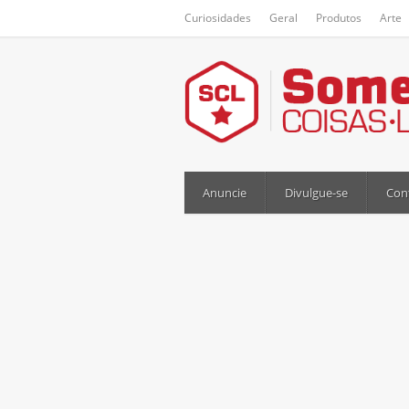
Curiosidades
Geral
Produtos
Arte
Anuncie
Divulgue-se
Con