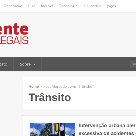
Decoração
Cult
Incrível
Tecnologia
Utilidades
Jogos
tato
Sobre
Home
Post Marcado com: "Trânsito"
Trânsito
Intervenção urbana aler
excessiva de acidentes