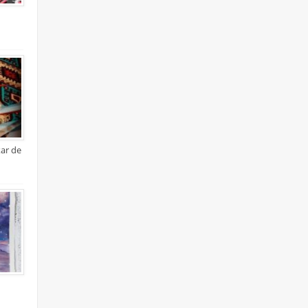
xar de