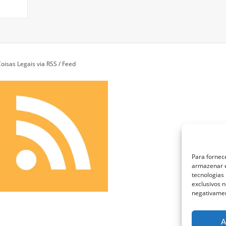
oisas Legais via RSS / Feed
Para fornec
armazenar e
tecnologias
exclusivos n
negativamen
A