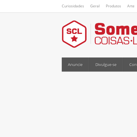
Curiosidades
Geral
Produtos
Arte
Anuncie
Divulgue-se
Con