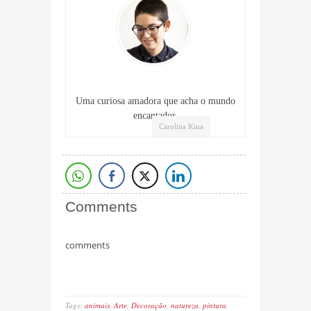
Uma curiosa amadora que acha o mundo
encantador.
Carolina Kina
Comments
comments
Tags:
animais
,
Arte
,
Decoração
,
natureza
,
pintura
,