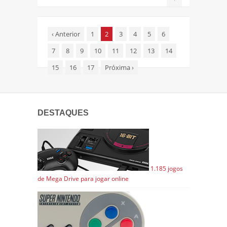
‹
Anterior
1
2
3
4
5
6
7
8
9
10
11
12
13
14
15
16
17
Próxima
›
DESTAQUES
1.185 jogos
de Mega Drive para jogar online