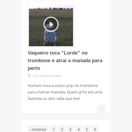
Vaqueiro toca “Lorde” no
trombone e atrai a manada para
perto
17 DE AGOSTO DE 2014
Homem toca sucesso pop no trombone
para chamar manada. Quem já foi até uma
fazenda ou sítio sabe que tem
+
‹
Anterior
1
2
3
4
5
6