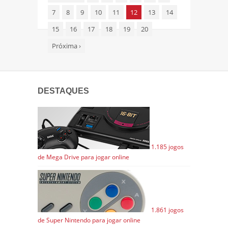
7
8
9
10
11
12
13
14
15
16
17
18
19
20
Próxima
›
DESTAQUES
1.185 jogos
de Mega Drive para jogar online
1.861 jogos
de Super Nintendo para jogar online