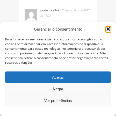
gisele da silva
27 de janeiro de 2017
de 17:29
very good
Gerenciar o consentimento
Responder
Para fornecer as melhores experiências, usamos tecnologias como
cookies para armazenar e/ou acessar informações do dispositivo. O
consentimento para essas tecnologias nos permitirá processar dados
gisele da silva
27 de janeiro de 2017
como comportamento de navegação ou IDs exclusivos neste site. Não
de 17:29
consentir ou retirar o consentimento pode afetar negativamente certos
very good
recursos e funções.
Responder
Aceitar
Negar
Ver preferências
Deixe um comentário
O seu endereço de e-mail não será