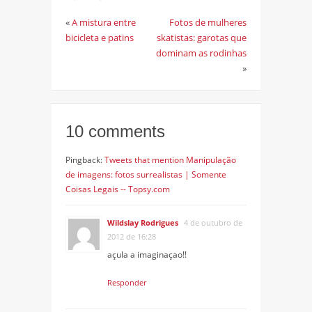
«
A mistura entre
Fotos de mulheres
bicicleta e patins
skatistas: garotas que
dominam as rodinhas
»
10 comments
Pingback:
Tweets that mention Manipulação
de imagens: fotos surrealistas | Somente
Coisas Legais -- Topsy.com
Wildslay Rodrigues
4 de outubro de
2012 de 16:28
açula a imaginaçao!!
Responder