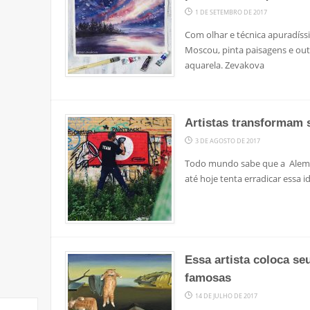
1 DE SETEMBRO DE 2017
Com olhar e técnica apuradíss
Moscou, pinta paisagens e ou
aquarela. Zevakova
Artistas transformam 
3 DE AGOSTO DE 2017
Todo mundo sabe que a Alema
até hoje tenta erradicar essa 
Essa artista coloca se
famosas
14 DE JULHO DE 2017