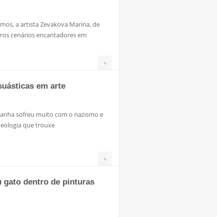
imos, a artista Zevakova Marina, de
tros cenários encantadores em
+
suásticas em arte
nha sofreu muito com o nazismo e
ideologia que trouxe
+
u gato dentro de pinturas