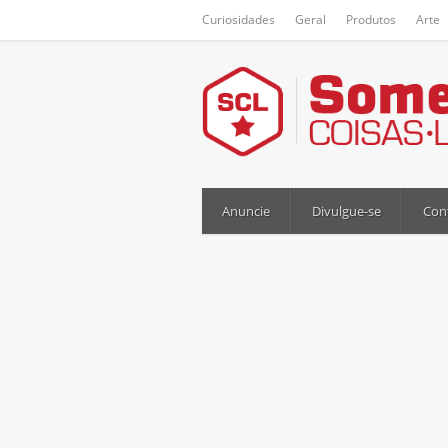
Curiosidades
Geral
Produtos
Arte
Anuncie
Divulgue-se
Con