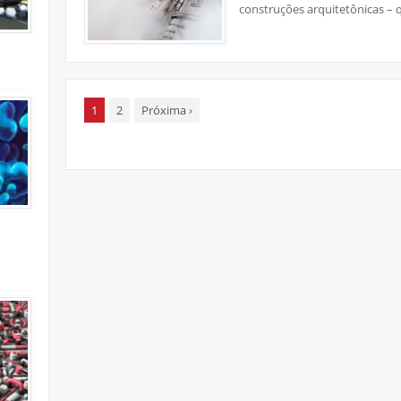
construções arquitetônicas – 
1
2
Próxima
›