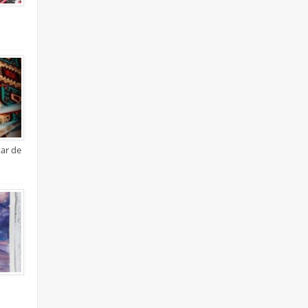
xar de