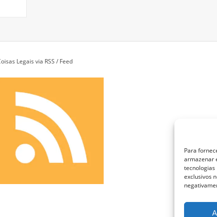
oisas Legais via RSS / Feed
Para fornec
armazenar e
tecnologias
exclusivos n
negativamen
A