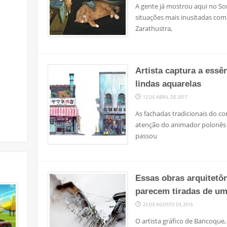
A gente já mostrou aqui no S
situações mais inusitadas com
Zarathustra,
Artista captura a essê
lindas aquarelas
12 DE ABRIL DE 2017
As fachadas tradicionais do 
atenção do animador polonês
passou
Essas obras arquitetô
parecem tiradas de u
23 DE AGOSTO DE 2016
O artista gráfico de Bancoque,