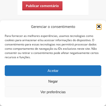
Gerenciar o consentimento
Para fornecer as melhores experiências, usamos tecnologias como
DESTAQUES
cookies para armazenar e/ou acessar informações do dispositivo. O
consentimento para essas tecnologias nos permitirá processar dados
como comportamento de navegação ou IDs exclusivos neste site. Não
consentir ou retirar o consentimento pode afetar negativamente certos
recursos e funções.
1.185 jogos
de Mega Drive para jogar online
Aceitar
Negar
1.861 jogos
Ver preferências
de Super Nintendo para jogar online