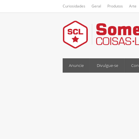
Curiosidades
Geral
Produtos
Arte
Anuncie
Divulgue-se
Con