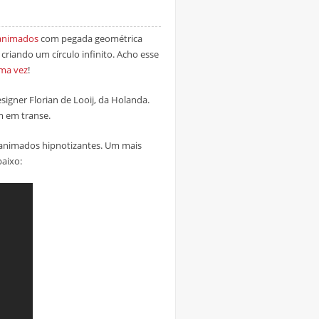
animados
com pegada geométrica
criando um círculo infinito. Acho esse
ma vez
!
signer Florian de Looij, da Holanda.
am em transe.
animados hipnotizantes. Um mais
baixo: