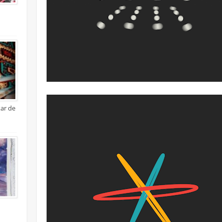
xar de