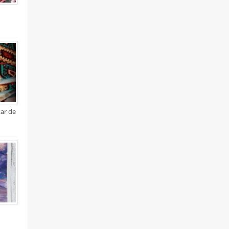
xar de