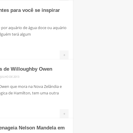
ntes para você se inspirar
é por aquário de água doce ou aquário
 alguém terá algum
+
os de Willoughby Owen
 JULHO DE 2013
 Owen que mora na Nova Zelândia e
ógica de Hamilton, tem uma outra
+
menageia Nelson Mandela em