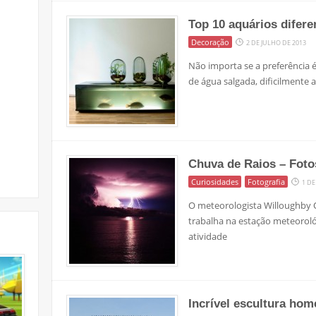
Top 10 aquários difere
Decoração
2 DE JULHO DE 2013
Não importa se a preferência 
de água salgada, dificilmente
Chuva de Raios – Fot
Curiosidades
Fotografia
1 DE
O meteorologista Willoughby
trabalha na estação meteorol
atividade
Incrível escultura ho