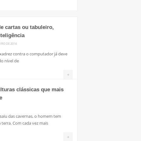
 cartas ou tabuleiro,
teligência
EIRO DE 2014
 xadrez contra o computador já deve
o nível de
+
lturas clássicas que mais
e
 saiu das cavernas, o homem tem
na terra. Com cada vez mais
+