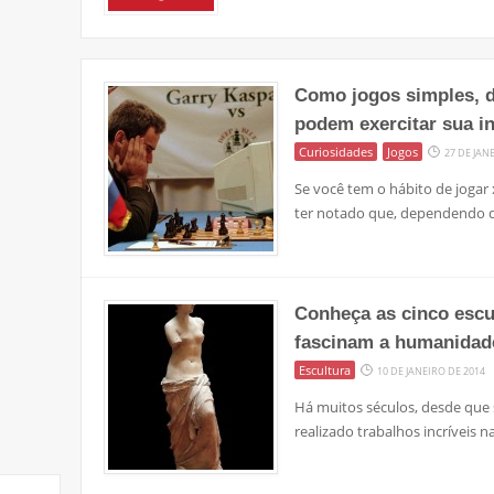
Como jogos simples, de
podem exercitar sua in
Curiosidades
Jogos
27 DE JAN
Se você tem o hábito de jogar
ter notado que, dependendo d
Conheça as cinco escu
fascinam a humanidad
Escultura
10 DE JANEIRO DE 2014
Há muitos séculos, desde que
realizado trabalhos incríveis 