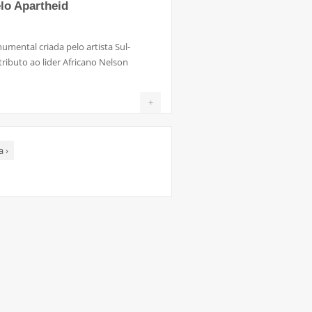
elo Apartheid
mental criada pelo artista Sul-
tributo ao lider Africano Nelson
+
ma
›