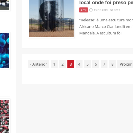
local onde foi preso p
Arte
15 DE ABRIL DE 2013
“Release” é uma escultura monu
Africano Marco Cianfanelli em 
Mandela. A escultura foi
‹
Anterior
1
2
3
4
5
6
7
8
Próxi