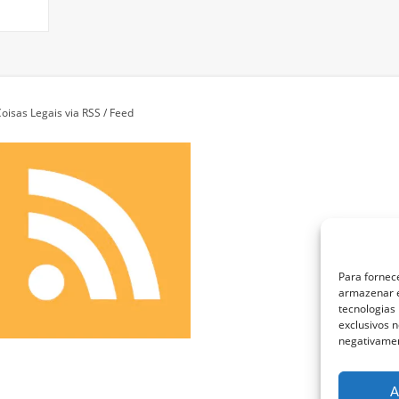
oisas Legais via RSS / Feed
Para fornec
armazenar e
tecnologias
exclusivos n
negativamen
A