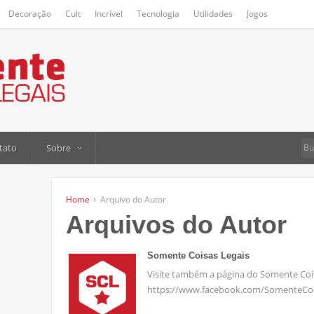
Decoração
Cult
Incrível
Tecnologia
Utilidades
Jogos
tato
Sobre
Home
Arquivo do Autor
Arquivos do Autor
Somente Coisas Legais
Visite também a página do Somente Coi
https://www.facebook.com/SomenteCoi