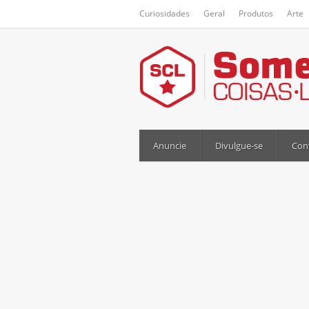
Curiosidades
Geral
Produtos
Arte
Anuncie
Divulgue-se
Con