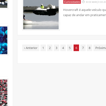
Curiosidades
30 DE MARÇO DE 20
Hovercraft é aquele veículo qu
capaz de andar em praticame
‹
Anterior
1
2
3
4
5
6
7
8
Próxi