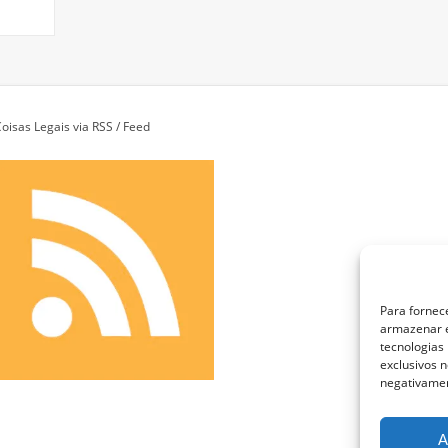
oisas Legais via RSS / Feed
Para fornec
armazenar e
tecnologias
exclusivos n
negativamen
A