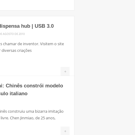
dispensa hub | USB 3.0
DE AGOSTO DE 2010
 chamar de inventor. Visitem o site
 diversas criações
+
i: Chinês constrói modelo
ulo italiano
nês construiu uma bizarra imitação
ivre. Chen Jinmiao, de 25 anos,
+