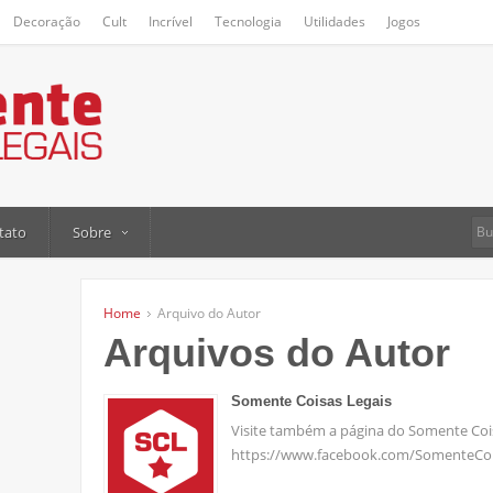
Decoração
Cult
Incrível
Tecnologia
Utilidades
Jogos
tato
Sobre
Home
Arquivo do Autor
Arquivos do Autor
Somente Coisas Legais
Visite também a página do Somente Coi
https://www.facebook.com/SomenteCoi