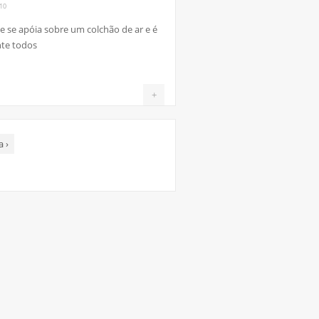
10
e se apóia sobre um colchão de ar e é
nte todos
+
ma
›