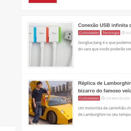
Conexão USB infinita 
Curiosidades
Tecnologia
25 
Gonglue Jiang é o que podemos
do cara que vocês poderão ver
Réplica de Lamborghin
bizarro do famoso veíc
Curiosidades
3 DE MAIO DE 2010
Um motorista de caminhão chi
de Lamborghini no seu tempo l