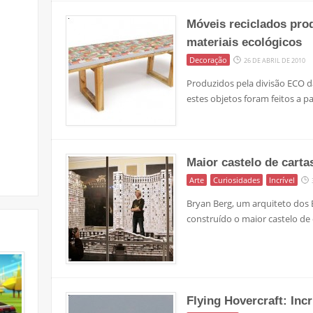
Móveis reciclados pro
materiais ecológicos
Decoração
26 DE ABRIL DE 2010
Produzidos pela divisão ECO 
estes objetos foram feitos a pa
Maior castelo de cart
Arte
Curiosidades
Incrível
Bryan Berg, um arquiteto dos 
construído o maior castelo de
Flying Hovercraft: Inc