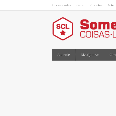
Curiosidades
Geral
Produtos
Arte
Anuncie
Divulgue-se
Con