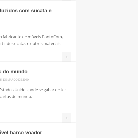
duzidos com sucata e
da fabricante de móveis PontoCom,
rtir de sucatas e outros materiais
+
as do mundo
31 DE MARÇO DE 2010
Estados Unidos pode se gabar de ter
 cartas do mundo.
+
rível barco voador