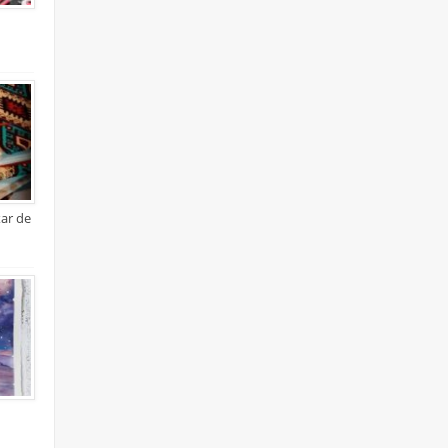
xar de