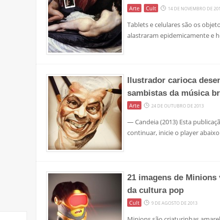
Arte
Cult
14 DE NOVEMBRO DE 20
Tablets e celulares são os objet
alastraram epidemicamente e h
Ilustrador carioca des
sambistas da música br
Arte
24 DE OUTUBRO DE 2013
— Candeia (2013) Esta publicaçã
continuar, inicie o player abaix
21 imagens de Minions
da cultura pop
Cult
9 DE AGOSTO DE 2013
Minions são criaturinhas amare