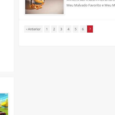
Meu Malvado Favorito e Meu Mal
‹
Anterior
1
2
3
4
5
6
7