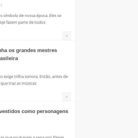
13
os símbolo de nossa época. Eles se
oje fazem parte de todos
+
enha os grandes mestres
asileira
o exige trilha sonora. Então, antes de
o que traz as músicas
+
 vestidos como personagens
las que roubaram a cena nos filmes