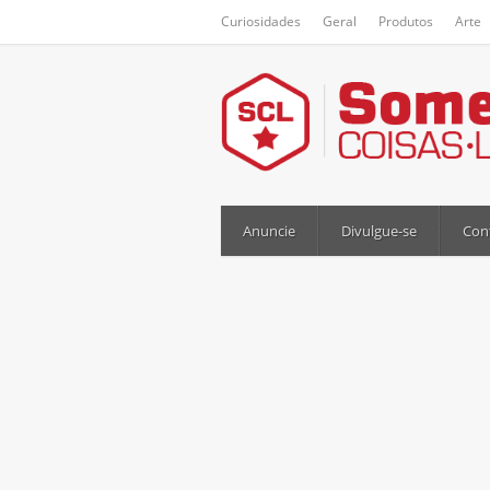
Curiosidades
Geral
Produtos
Arte
Anuncie
Divulgue-se
Con