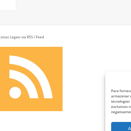
oisas Legais via RSS / Feed
Para fornec
armazenar e
tecnologias
exclusivos n
negativamen
A