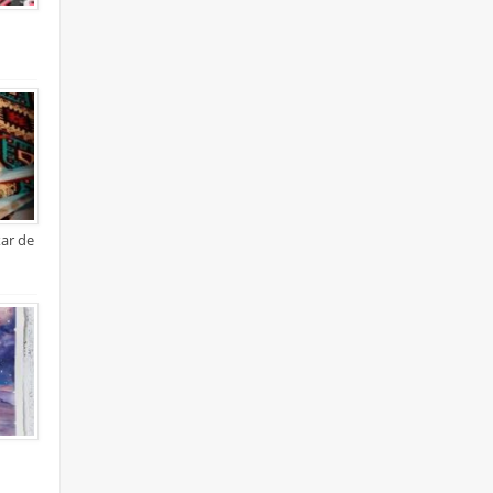
xar de