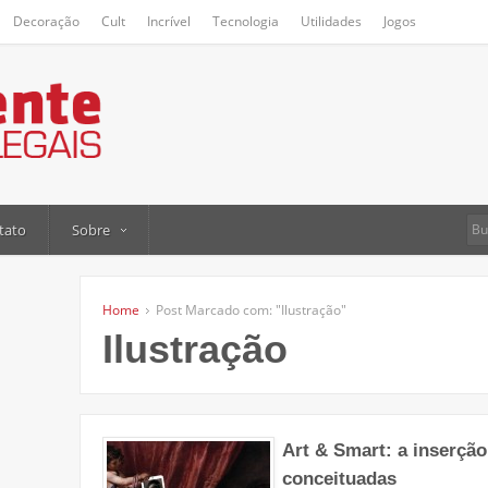
Decoração
Cult
Incrível
Tecnologia
Utilidades
Jogos
tato
Sobre
Home
Post Marcado com: "Ilustração"
Ilustração
Art & Smart: a inserçã
conceituadas