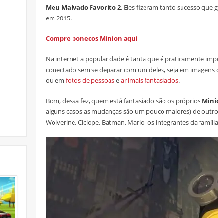
Meu Malvado Favorito 2
. Eles fizeram tanto sucesso que 
em 2015.
Compre bonecos Minion aqui
Na internet a popularidade é tanta que é praticamente im
conectado sem se deparar com um deles, seja em imagens d
ou em
fotos de pessoas
e
animais fantasiados
.
Bom, dessa fez, quem está fantasiado são os próprios
Mini
alguns casos as mudanças são um pouco maiores) de outr
Wolverine, Ciclope, Batman, Mario, os integrantes da famíl