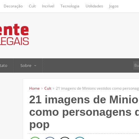
Decoração
Cult
Incrível
Tecnologia
Utilidades
Jogos
tato
Sobre
Home
Cult
21 imagens de Minions vestidos como personag
21 imagens de Minio
como personagens d
pop