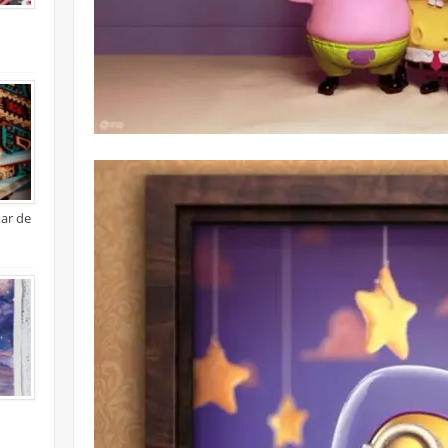
xar de