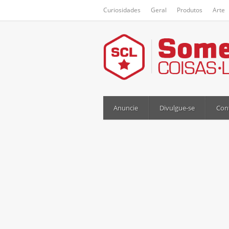
Curiosidades
Geral
Produtos
Arte
Anuncie
Divulgue-se
Con