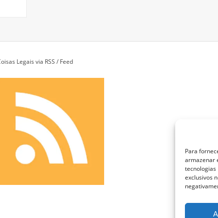
oisas Legais via RSS / Feed
Para fornec
armazenar e
tecnologias
exclusivos n
negativamen
A