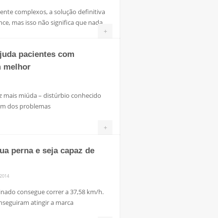
nte complexos, a solução definitiva
ce, mas isso não significa que nada
+
ajuda pacientes com
m melhor
z mais miúda – distúrbio conhecido
é um dos problemas
+
ua perna e seja capaz de
2014
nado consegue correr a 37,58 km/h.
onseguiram atingir a marca