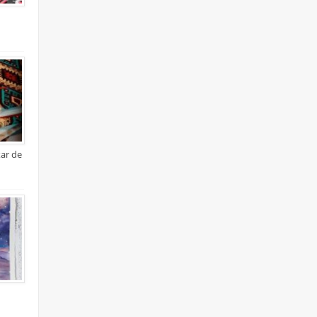
xar de