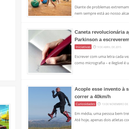
Diante de problemas extremame
nem sempre está ao nosso alcan
Caneta revolucionária 
Parkinson a escrevere
Iniciativas
9 DE ABRIL DE 2015
Escrever com uma letra cada ve
como micrografia – e ilegível 
Acople esse invento à s
correr a 40km/h
Curiosidades
13 DE NOVEMBRO DE 
Em média, uma pessoa bem trei
Até hoje, apenas dois atletas c