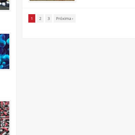
1
2
3
Próxima
›