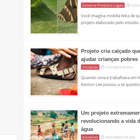
Somente Produtos Legais
10 DE
Você imagina mobília feita de qu
projeto elaborado pelo estúdio
Projeto cria calçado q
ajudar crianças pobres
Iniciativas
10 DE MAIO DE 2016
Quando vivia e trabalhava em Na
Kenton Lee passou a se question
Um projeto extremamen
revolucionando a vida 
água
Iniciativas
30 DE MARÇO DE 2016