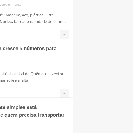
 AGOSTO DE 2016
ê? Madeira, aço, plástico? Este
 Nucleo, baseado na cidade de Torino,
+
ue cresce 5 números para
iróbi, capital do Quênia, o inventor
ar sobre a falta
+
te simples está
de quem precisa transportar