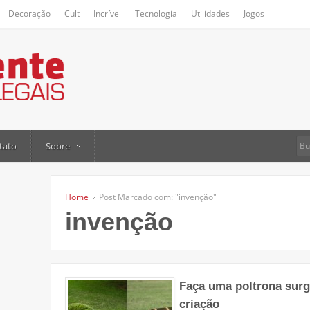
Decoração
Cult
Incrível
Tecnologia
Utilidades
Jogos
tato
Sobre
Home
Post Marcado com: "invenção"
invenção
Faça uma poltrona sur
criação