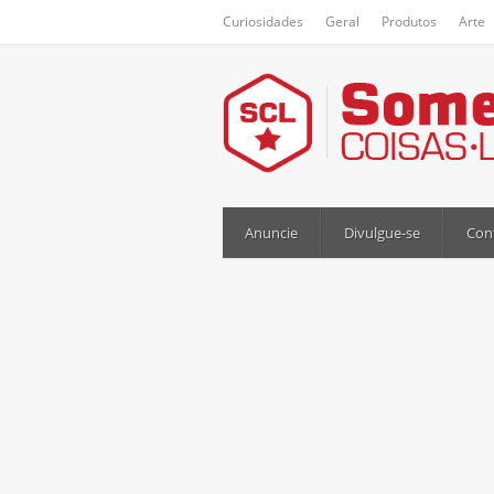
Curiosidades
Geral
Produtos
Arte
Anuncie
Divulgue-se
Con