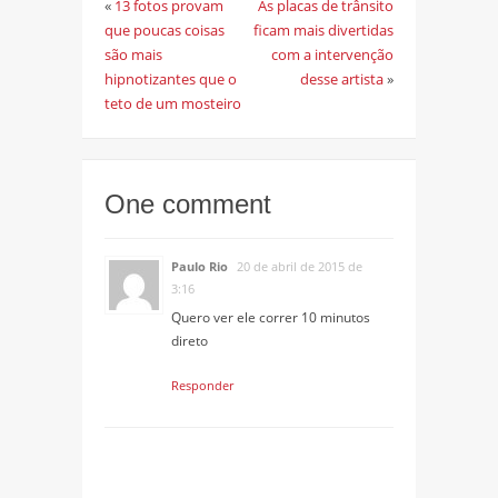
«
13 fotos provam
As placas de trânsito
que poucas coisas
ficam mais divertidas
são mais
com a intervenção
hipnotizantes que o
desse artista
»
teto de um mosteiro
One comment
Paulo Rio
20 de abril de 2015 de
3:16
Quero ver ele correr 10 minutos
direto
Responder