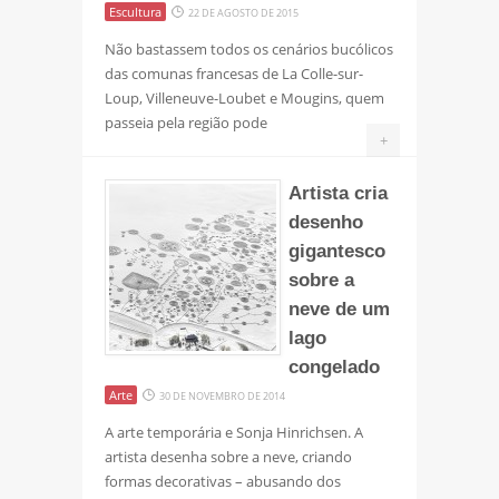
Escultura
22 DE AGOSTO DE 2015
Não bastassem todos os cenários bucólicos
das comunas francesas de La Colle-sur-
Loup, Villeneuve-Loubet e Mougins, quem
passeia pela região pode
+
Artista cria
desenho
gigantesco
sobre a
neve de um
lago
congelado
Arte
30 DE NOVEMBRO DE 2014
A arte temporária e Sonja Hinrichsen. A
artista desenha sobre a neve, criando
formas decorativas – abusando dos