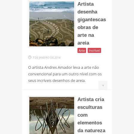
Artista
desenha
gigantescas
obras de
arte na
areia
Arte
Incrível
7 DE JANEIRO DE 2014
O artista Andres Amador leva a arte não
convencional para um outro nível com os
seus incríveis desenhos de areia.
+
Artista cria
esculturas
com
elementos
da natureza