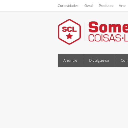
Curiosidades
Geral
Produtos
Arte
Anuncie
Divulgue-se
Con