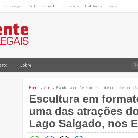
Decoração
Cult
Incrível
Tecnologia
Utilidades
Jogos
tato
Sobre
Home
Arte
Escultura em formato espiral é uma das atraç
Escultura em formato
uma das atrações d
Lago Salgado, nos 