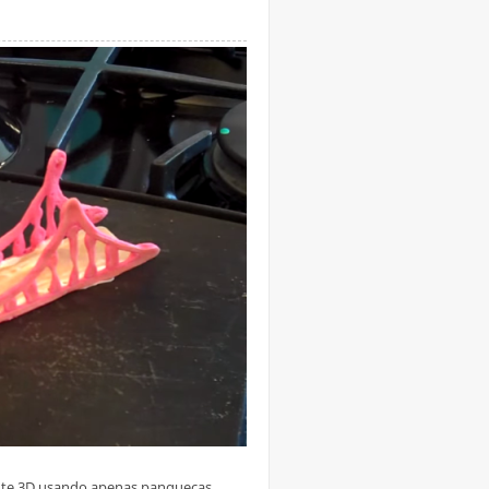
onte 3D usando apenas panquecas,