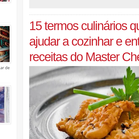
15 termos culinários q
ajudar a cozinhar e en
receitas do Master Che
xar de