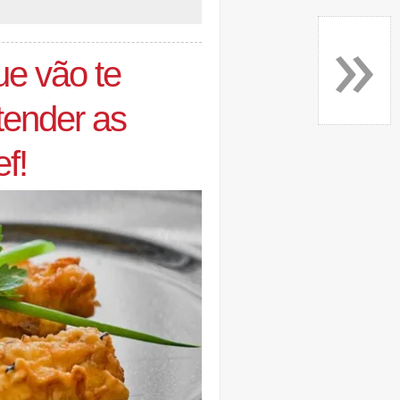
»
ue vão te
tender as
f!