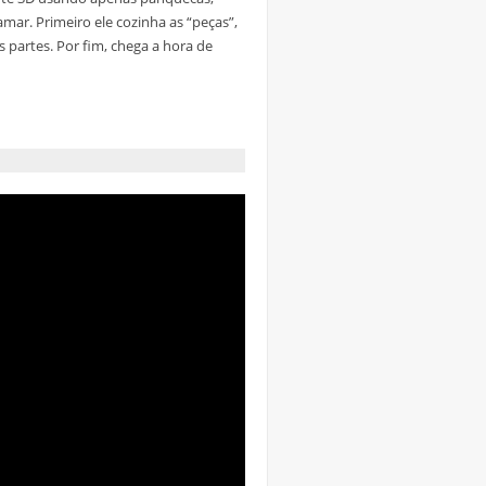
ar. Primeiro ele cozinha as “peças”,
 partes. Por fim, chega a hora de