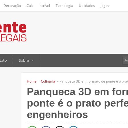
Decoração
Cult
Incrível
Tecnologia
Utilidades
Jogos
tato
Sobre
Home
Culinária
Panqueca 3D em formato de ponte é o prat
Panqueca 3D em for
ponte é o prato perfe
engenheiros