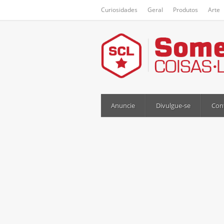
Curiosidades
Geral
Produtos
Arte
Anuncie
Divulgue-se
Con