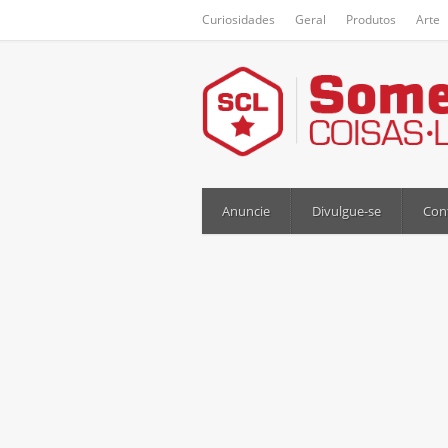
Curiosidades
Geral
Produtos
Arte
Anuncie
Divulgue-se
Con