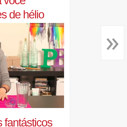
a você
s de hélio
»
s fantásticos