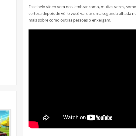
Esse belo vídeo vem nos lembrar como, muitas vezes, so
certeza depois de vê-lo você vai dar uma segunda olhada no 
mais sobre como outras pessoas o enxergam.