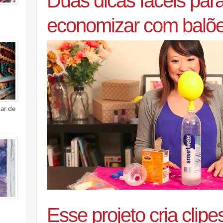
Duas dicas fáceis par
economizar com balõe
xar de
Esse projeto cria clipe