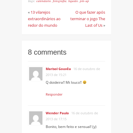
Tags:
calendario
,
fotografia
,
liquido
,
pin-up
«
13 vilarejos
O que fazer após
extraordinários ao
terminar o jogo The
redor do mundo
Last of Us
»
8 comments
Marisol Gouvêa
16 de outubro de
2013 de 15:21
Q doideira!! Mt louco!!
Responder
Wender Paulo
16 de outubro de
2013 de 17:15
Bonito, bem feito e sensual! (y)