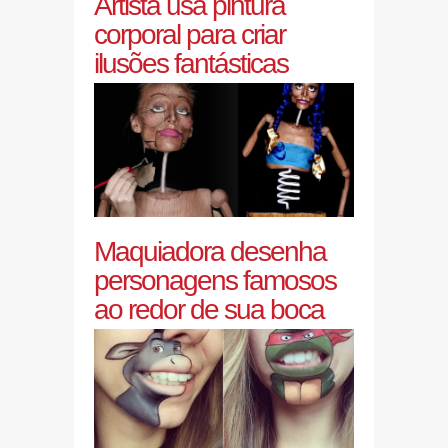
Artista usa pintura
corporal para criar
ilusões fantásticas
Maquiadora desenha
personagens famosos
ao redor de sua boca