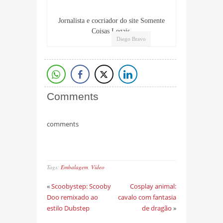
Jornalista e cocriador do site Somente
Coisas Legais.
Diego Bravo
Comments
comments
Tags:
Embalagem
,
Vídeo
«
Scoobystep: Scooby
Cosplay animal:
Doo remixado ao
cavalo com fantasia
estilo Dubstep
de dragão
»