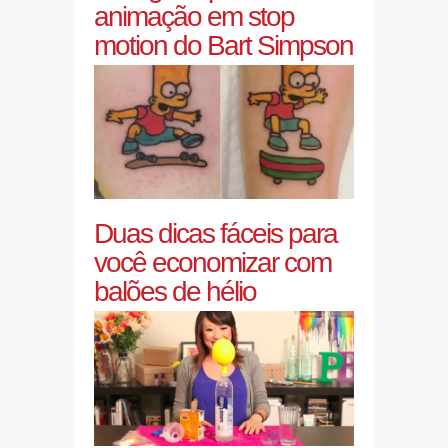
animação em stop
motion do Bart Simpson
Duas dicas fáceis para
você economizar com
balões de hélio