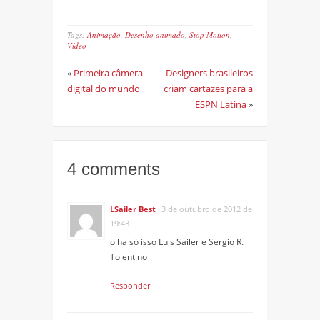
Tags:
Animação
,
Desenho animado
,
Stop Motion
,
Vídeo
«
Primeira câmera
Designers brasileiros
digital do mundo
criam cartazes para a
ESPN Latina
»
4 comments
LSailer Best
3 de outubro de 2012 de
19:43
olha só isso Luis Sailer e Sergio R.
Tolentino
Responder