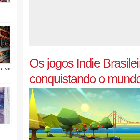
Os jogos Indie Brasile
xar de
conquistando o mund