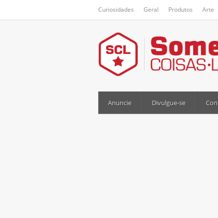
Curiosidades
Geral
Produtos
Arte
Anuncie
Divulgue-se
Con