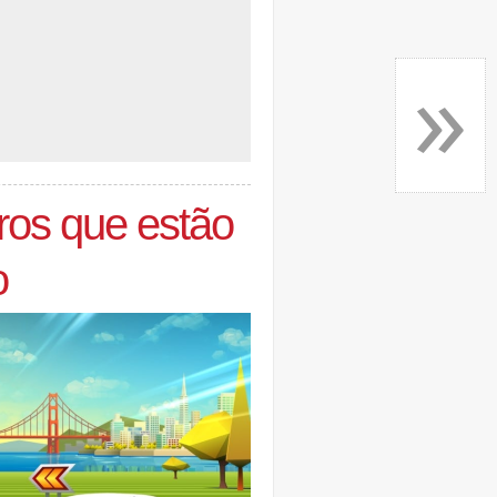
»
iros que estão
o