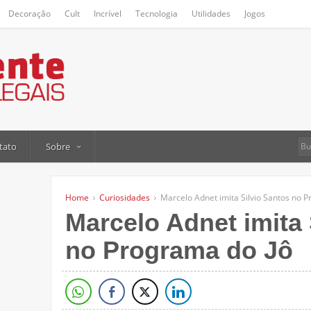
Decoração
Cult
Incrível
Tecnologia
Utilidades
Jogos
tato
Sobre
Home
Curiosidades
Marcelo Adnet imita Silvio Santos no 
Marcelo Adnet imita 
no Programa do Jô