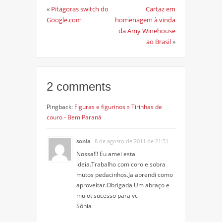
«
Pitagoras switch do
Cartaz em
Google.com
homenagem à vinda
da Amy Winehouse
ao Brasil
»
2 comments
Pingback:
Figuras e figurinos » Tirinhas de
couro - Bem Paraná
sonia
8 de agosto de 2011 de 21:51
Nossa!!! Eu amei esta
ideia.Trabalho com coro e sobra
mutos pedacinhos.Ja aprendi como
aproveitar.Obrigada Um abraço e
muiot sucesso para vc
Sônia