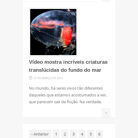
Vídeo mostra incríveis criaturas
translúcidas do fundo do mar
31 DE MARÇO DE 2013
No mundo, há seres vivos tão diferentes
daqueles que estamos acostumados a ver,
que parecem sair da ficção. Na verdade,
+
‹
Anterior
1
2
3
4
5
6