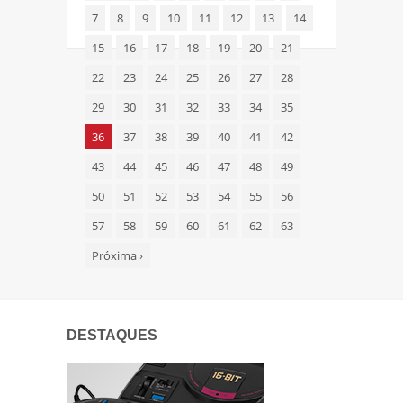
7
8
9
10
11
12
13
14
15
16
17
18
19
20
21
22
23
24
25
26
27
28
29
30
31
32
33
34
35
36
37
38
39
40
41
42
43
44
45
46
47
48
49
50
51
52
53
54
55
56
57
58
59
60
61
62
63
Próxima
›
DESTAQUES