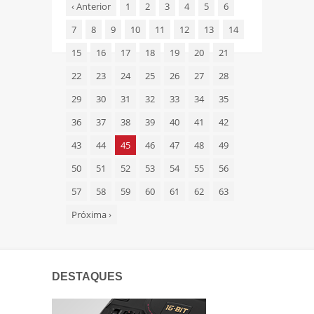
‹
Anterior
1
2
3
4
5
6
7
8
9
10
11
12
13
14
15
16
17
18
19
20
21
22
23
24
25
26
27
28
29
30
31
32
33
34
35
36
37
38
39
40
41
42
43
44
45
46
47
48
49
50
51
52
53
54
55
56
57
58
59
60
61
62
63
Próxima
›
DESTAQUES