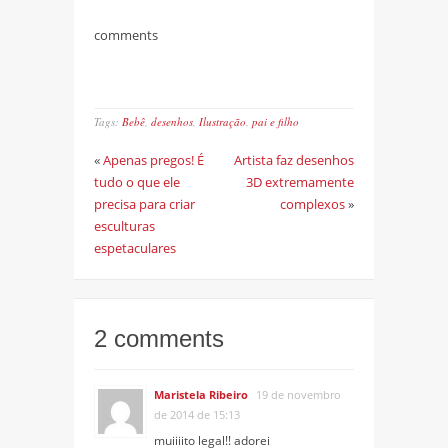
comments
Tags:
Bebê
,
desenhos
,
Ilustração
,
pai e filho
«
Apenas pregos! É
Artista faz desenhos
tudo o que ele
3D extremamente
precisa para criar
complexos
»
esculturas
espetaculares
2 comments
Maristela Ribeiro
19 de novembro
de 2014 de 15:13
muiiiito legal!! adorei