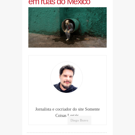
em ruas do México
Jornalista e cocriador do site Somente
Coisas Legais.
Diego Bravo