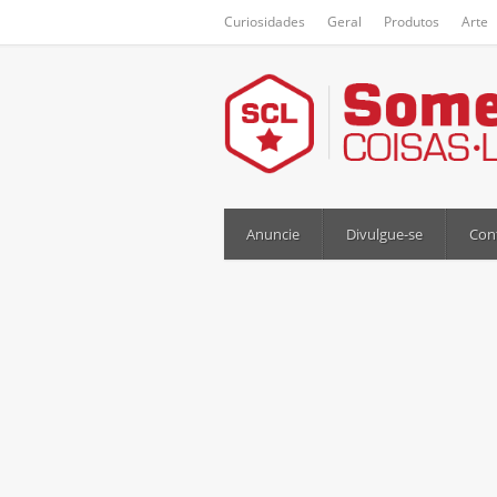
Curiosidades
Geral
Produtos
Arte
Anuncie
Divulgue-se
Con