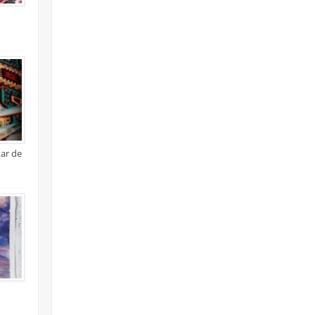
xar de