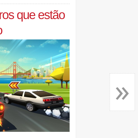
iros que estão
o
»