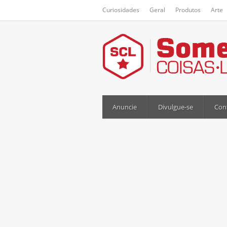
Curiosidades
Geral
Produtos
Arte
Anuncie
Divulgue-se
Con