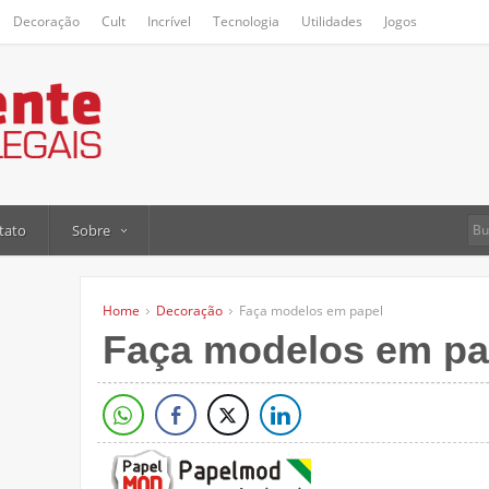
Decoração
Cult
Incrível
Tecnologia
Utilidades
Jogos
tato
Sobre
Home
Decoração
Faça modelos em papel
Faça modelos em pa